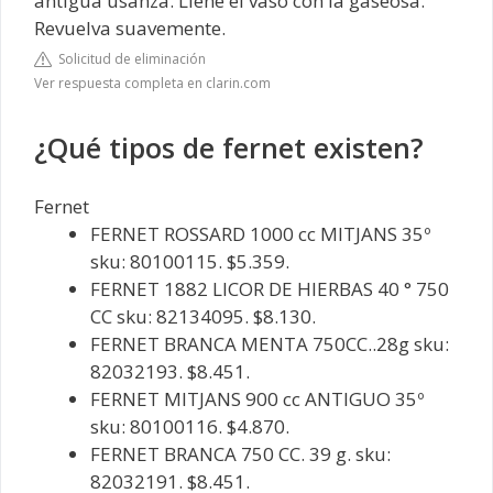
antigua usanza. Llene el vaso con la gaseosa.
Revuelva suavemente.
Solicitud de eliminación
Ver respuesta completa en clarin.com
¿Qué tipos de fernet existen?
Fernet
FERNET ROSSARD 1000 cc MITJANS 35º
sku: 80100115. $5.359.
FERNET 1882 LICOR DE HIERBAS 40 ° 750
CC sku: 82134095. $8.130.
FERNET BRANCA MENTA 750CC..28g sku:
82032193. $8.451.
FERNET MITJANS 900 cc ANTIGUO 35º
sku: 80100116. $4.870.
FERNET BRANCA 750 CC. 39 g. sku:
82032191. $8.451.