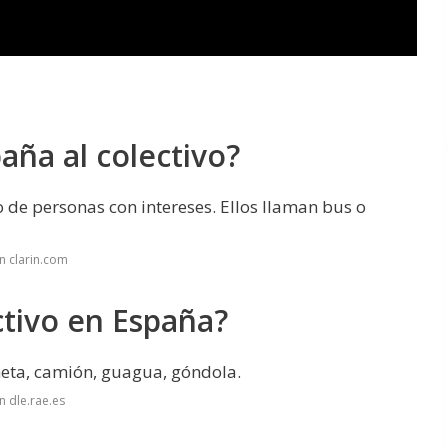
aña al colectivo?
o de personas con intereses. Ellos llaman bus o
n clarin.com
ctivo en España?
eta, camión, guagua, góndola.
n dle.rae.es