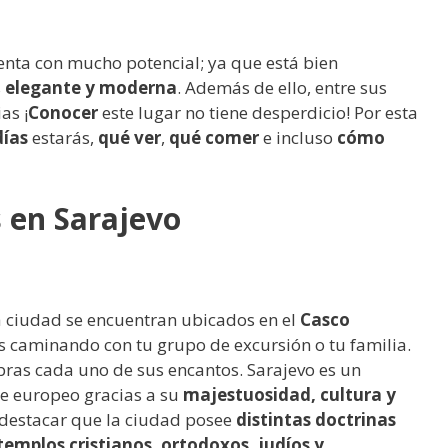
enta con mucho potencial; ya que está bien
s
elegante y moderna
. Además de ello, entre sus
as ¡
Conocer
este lugar no tiene desperdicio! Por esta
días
estarás,
qué ver
,
qué comer
e incluso
cómo
s en Sarajevo
 la ciudad se encuentran ubicados en el
Casco
los caminando con tu grupo de excursión o tu familia.
bras cada uno de sus encantos. Sarajevo es un
te europeo gracias a su
majestuosidad, cultura y
 destacar que la ciudad posee
distintas doctrinas
templos cristianos, ortodoxos, judíos y