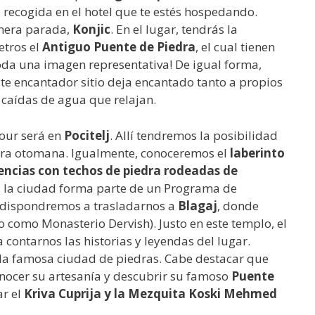
 recogida en el hotel que te estés hospedando.
imera parada,
Konjic
. En el lugar, tendrás la
etros el
Antiguo Puente de Piedra
, el cual tienen
da una imagen representativa! De igual forma,
ste encantador sitio deja encantado tanto a propios
caídas de agua que relajan.
tour será en
Pocitelj
. Allí tendremos la posibilidad
 era otomana. Igualmente, conoceremos el
laberinto
encias con techos de piedra rodeadas de
e, la ciudad forma parte de un Programa de
 dispondremos a trasladarnos a
Blagaj
, donde
 como Monasterio Dervish). Justo en este templo, el
contarnos las historias y leyendas del lugar.
 la famosa ciudad de piedras. Cabe destacar que
nocer su artesanía y descubrir su famoso
Puente
ar el
Kriva Cuprija y la Mezquita Koski Mehmed