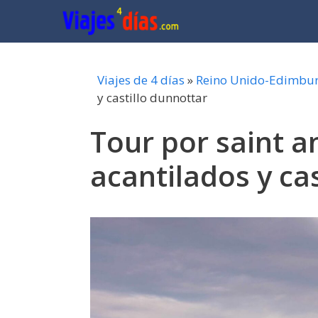
Saltar
al
contenido
Viajes de 4 días
»
Reino Unido-Edimbu
y castillo dunnottar
Tour por saint a
acantilados y ca