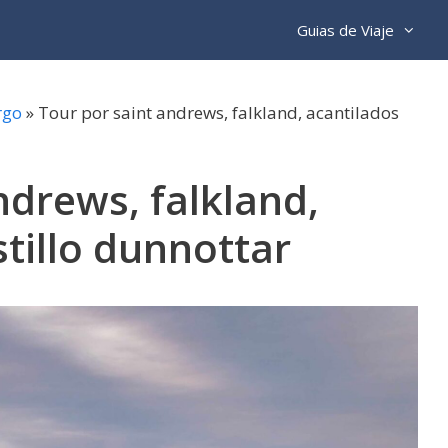
Guias de Viaje
rgo
»
Tour por saint andrews, falkland, acantilados
ndrews, falkland,
stillo dunnottar