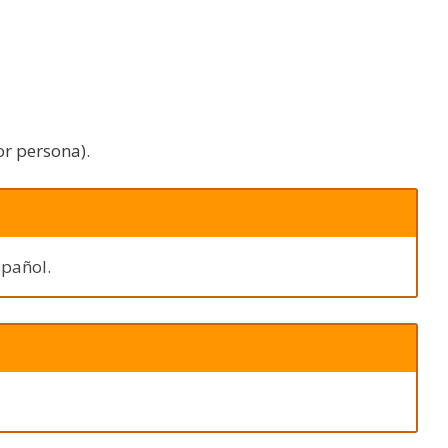
or persona).
spañol.