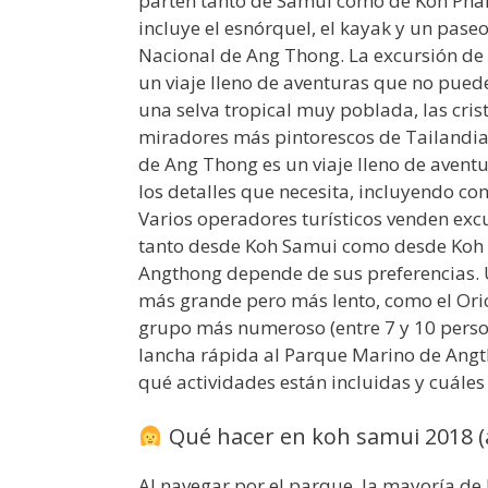
parten tanto de Samui como de Koh Phan
incluye el esnórquel, el kayak y un pas
Nacional de Ang Thong. La excursión de
un viaje lleno de aventuras que no puede
una selva tropical muy poblada, las cris
miradores más pintorescos de Tailandia,
de Ang Thong es un viaje lleno de avent
los detalles que necesita, incluyendo co
Varios operadores turísticos venden ex
tanto desde Koh Samui como desde Koh 
Angthong depende de sus preferencias. 
más grande pero más lento, como el Orio
grupo más numeroso (entre 7 y 10 perso
lancha rápida al Parque Marino de Angt
qué actividades están incluidas y cuáles
Qué hacer en koh samui 2018 (
Al navegar por el parque, la mayoría de