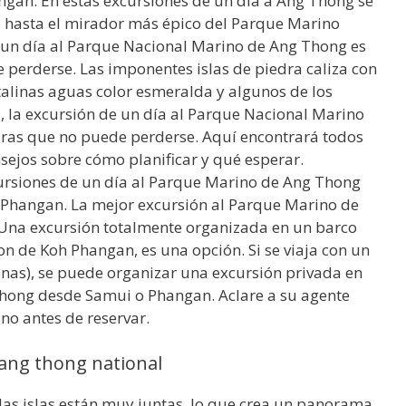
gan. En estas excursiones de un día a Ang Thong se
eo hasta el mirador más épico del Parque Marino
 un día al Parque Nacional Marino de Ang Thong es
 perderse. Las imponentes islas de piedra caliza con
talinas aguas color esmeralda y algunos de los
 la excursión de un día al Parque Nacional Marino
uras que no puede perderse. Aquí encontrará todos
nsejos sobre cómo planificar y qué esperar.
cursiones de un día al Parque Marino de Ang Thong
Phangan. La mejor excursión al Parque Marino de
Una excursión totalmente organizada en un barco
n de Koh Phangan, es una opción. Si se viaja con un
nas), se puede organizar una excursión privada en
hong desde Samui o Phangan. Aclare a su agente
 no antes de reservar.
ang thong national
 las islas están muy juntas, lo que crea un panorama