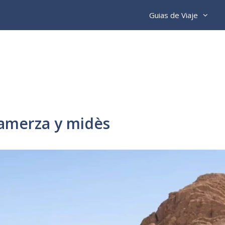
Guias de Viaje
tamerza y midès