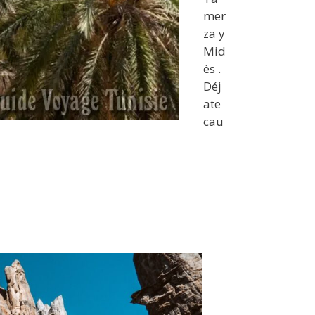
mer
za y
Mid
ès .
Déj
ate
cau