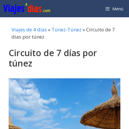
Saltar
Menú
al
contenido
Viajes de 4 días
»
Túnez-Túnez
»
Circuito de 7
días por túnez
Circuito de 7 días por
túnez