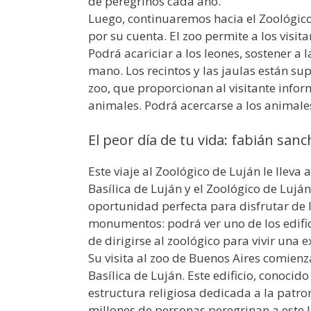
de peregrinos cada año.
Luego, continuaremos hacia el Zoológico
por su cuenta. El zoo permite a los visit
Podrá acariciar a los leones, sostener a l
mano. Los recintos y las jaulas están s
zoo, que proporcionan al visitante inform
animales. Podrá acercarse a los animales,
El peor día de tu vida: fabián san
Este viaje al Zoológico de Luján le lleva
Basílica de Luján y el Zoológico de Luján
oportunidad perfecta para disfrutar de 
monumentos: podrá ver uno de los edific
de dirigirse al zoológico para vivir una e
Su visita al zoo de Buenos Aires comienza
Basílica de Luján. Este edificio, conoci
estructura religiosa dedicada a la patro
millones de personas peregrinan a este l