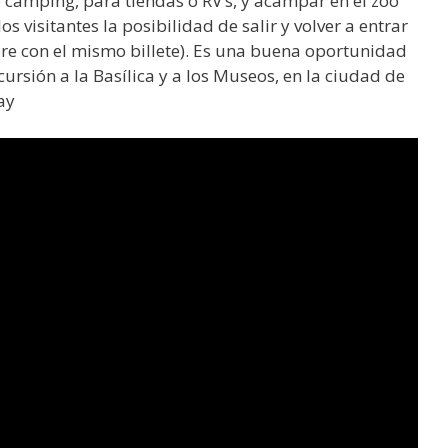
o camping, para tiendas o RV’s, y acampar en el zoo
s visitantes la posibilidad de salir y volver a entrar
pre con el mismo billete). Es una buena oportunidad
rsión a la Basílica y a los Museos, en la ciudad de
ay