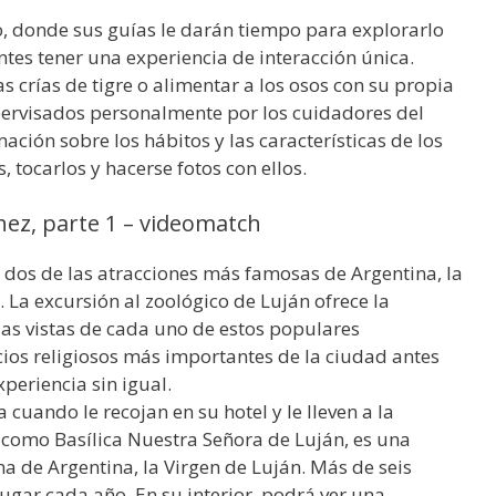
, donde sus guías le darán tiempo para explorarlo
antes tener una experiencia de interacción única.
as crías de tigre o alimentar a los osos con su propia
upervisados personalmente por los cuidadores del
ación sobre los hábitos y las características de los
 tocarlos y hacerse fotos con ellos.
chez, parte 1 – videomatch
 a dos de las atracciones más famosas de Argentina, la
. La excursión al zoológico de Luján ofrece la
las vistas de cada uno de estos populares
ios religiosos más importantes de la ciudad antes
xperiencia sin igual.
 cuando le recojan en su hotel y le lleven a la
do como Basílica Nuestra Señora de Luján, es una
na de Argentina, la Virgen de Luján. Más de seis
ugar cada año. En su interior, podrá ver una