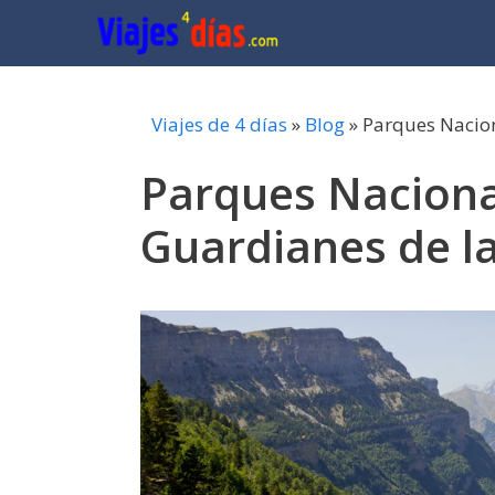
Saltar
al
contenido
Viajes de 4 días
»
Blog
»
Parques Nacion
Parques Naciona
Guardianes de l