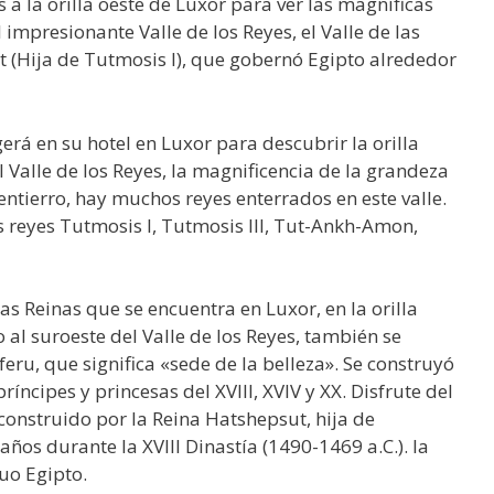
s a la orilla oeste de Luxor para ver las magníficas
 impresionante Valle de los Reyes, el Valle de las
t (Hija de Tutmosis I), que gobernó Egipto alrededor
erá en su hotel en Luxor para descubrir la orilla
el Valle de los Reyes, la magnificencia de la grandeza
 entierro, hay muchos reyes enterrados en este valle.
 reyes Tutmosis I, Tutmosis III, Tut-Ankh-Amon,
las Reinas que se encuentra en Luxor, en la orilla
o al suroeste del Valle de los Reyes, también se
ru, que significa «sede de la belleza». Se construyó
íncipes y princesas del XVIII, XVIV y XX. Disfrute del
construido por la Reina Hatshepsut, hija de
ños durante la XVIII Dinastía (1490-1469 a.C.). la
uo Egipto.