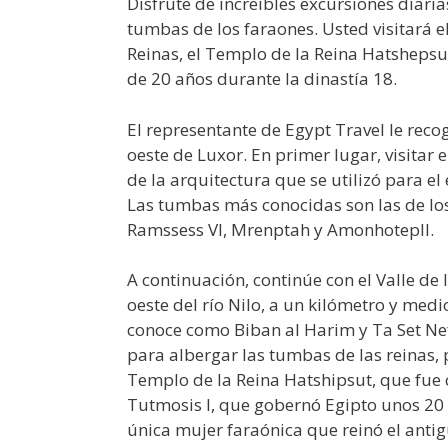
Disfrute de increíbles excursiones diaria
tumbas de los faraones. Usted visitará el
Reinas, el Templo de la Reina Hatshepsu
de 20 años durante la dinastía 18.
El representante de Egypt Travel le recog
oeste de Luxor. En primer lugar, visitar 
de la arquitectura que se utilizó para el
Las tumbas más conocidas son las de los
Ramssess VI, Mrenptah y AmonhotepII.
A continuación, continúe con el Valle de 
oeste del río Nilo, a un kilómetro y medi
conoce como Biban al Harim y Ta Set Nefe
para albergar las tumbas de las reinas, pr
Templo de la Reina Hatshipsut, que fue 
Tutmosis I, que gobernó Egipto unos 20 a
única mujer faraónica que reinó el antig