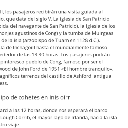
ll, los pasajeros recibirán una visita guiada al
 que data del siglo V. La iglesia de San Patricio
pida del navegante de San Patricio), la iglesia de los
 monjes agustinos de Cong) y la tumba de Muirgeas
 de la isla (arzobispo de Tuam en 1128 d.C.).
sla de Inchagoill hasta el mundialmente famoso
rededor de las 13:30 horas. Los pasajeros podrán
l pintoresco pueblo de Cong, famoso por ser el
lywood de John Ford de 1951 «El hombre tranquilo».
níficos terrenos del castillo de Ashford, antigua
ess.
ipo de cohetes en inis oírr
rd a las 12 horas, donde nos esperará el barco
ough Corrib, el mayor lago de Irlanda, hacia la isla
ro viaje.