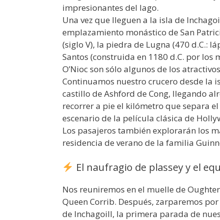
impresionantes del lago.
Una vez que lleguen a la isla de Inchagoi
emplazamiento monástico de San Patricio,
(siglo V), la piedra de Lugna (470 d.C.: lá
Santos (construida en 1180 d.C. por los
O’Nioc son sólo algunos de los atractivos
Continuamos nuestro crucero desde la i
castillo de Ashford de Cong, llegando al
recorrer a pie el kilómetro que separa e
escenario de la película clásica de Hol
Los pasajeros también explorarán los mag
residencia de verano de la familia Guinn
El naufragio de plassey y el equ
Nos reuniremos en el muelle de Oughtera
Queen Corrib. Después, zarparemos por L
de Inchagoill, la primera parada de nuest