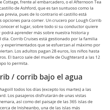
he Cottage, frente al embarcadero, o el Afternoon Tea
castillo de Ashford, que es tan suntuoso como la
 previa, pues de lo contrario el castillo está
os opciones para comer. Un crucero por Lough Corrib
conocer el lugar, sobre todo si su conductor quiere
 y podrá aprender más sobre nuestra historia y
 día. Corrib Cruises está gestionado por la familia
s y experimentados que se esfuerzan al máximo por
viertan. Los adultos pagan 28 euros, los niños hasta
ros. El barco sale del muelle de Oughterard a las 12
mpo lo permita.
ib / corrib bajo el agua
hagoill todos los días (excepto los martes) a las
rd. Los pasajeros disfrutarán de unas vistas
mara, así como del paisaje de las 365 islas de
rca de Inisheanbo, una de las islas más