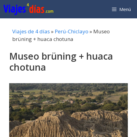
Saltar
Menú
al
contenido
Viajes de 4 días
»
Perú-Chiclayo
»
Museo
brüning + huaca chotuna
Museo brüning + huaca
chotuna