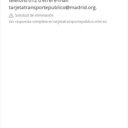
teléfono 012 o en el e-mail
tarjetatransportepublico@madrid.org
.
Solicitud de eliminación
Ver respuesta completa en tarjetatransportepublico.crtm.es