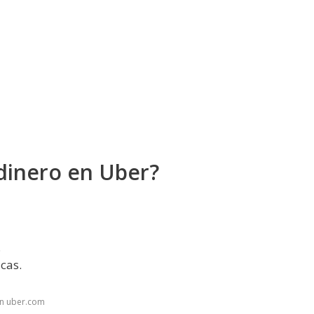
dinero en Uber?
.
icas.
en uber.com