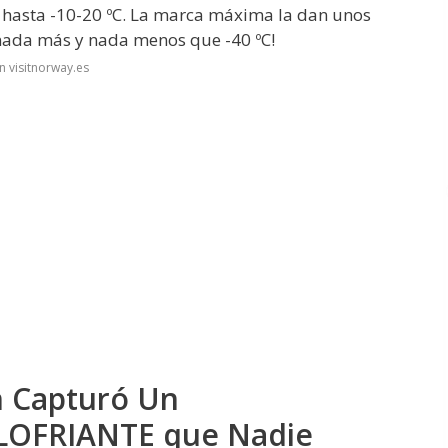
ar hasta -10-20 ºC. La marca máxima la dan unos
¡nada más y nada menos que -40 ºC!
n visitnorway.es
n Capturó Un
LOFRIANTE que Nadie