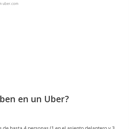
en uber.com
aben en un Uber?
de hasta 4 personas (1 en el asiento delantero y 3