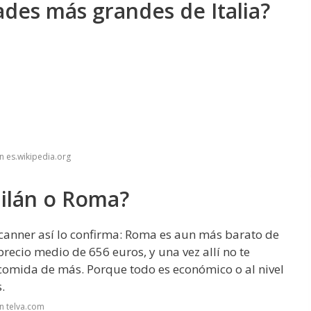
ades más grandes de Italia?
n es.wikipedia.org
ilán o Roma?
yscanner así lo confirma: Roma es aun más barato de
ecio medio de 656 euros, y una vez allí no te
na comida de más. Porque todo es económico o al nivel
.
n telva.com