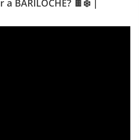
r a BARILOCHE? 🍫❄️ |