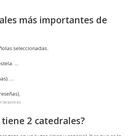
rales más importantes de
añolas seleccionadas.
ela. ...
s). ...
reseñas).
n larazon.es
tiene 2 catedrales?