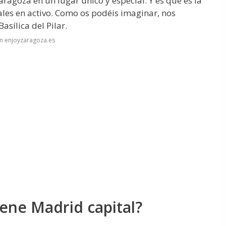
aragoza en un lugar único y especial. Y es que es la
les en activo. Como os podéis imaginar, nos
asílica del Pilar.
n enjoyzaragoza.es
iene Madrid capital?