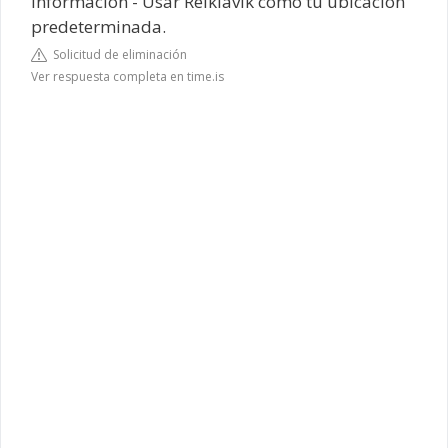
información - Usar Reikiavik como tu ubicación
predeterminada.
Solicitud de eliminación
Ver respuesta completa en time.is