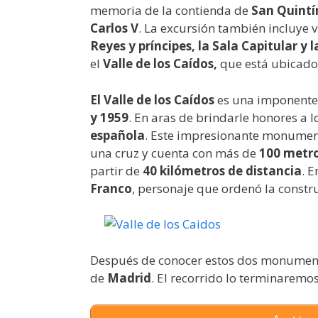
memoria de la contienda de
San Quintí
Carlos V
. La excursión también incluye vi
Reyes y príncipes, la Sala Capitular y l
el
Valle de los Caídos,
que está ubicad
El Valle de los Caídos
es una imponente 
y 1959
. En aras de brindarle honores a
española
. Este impresionante monumen
una cruz y cuenta con más de
100 metro
partir de
40
kilómetros de distancia
. E
Franco
, personaje que ordenó la constru
Después de conocer estos dos monumento
de
Madrid
. El recorrido lo terminarem