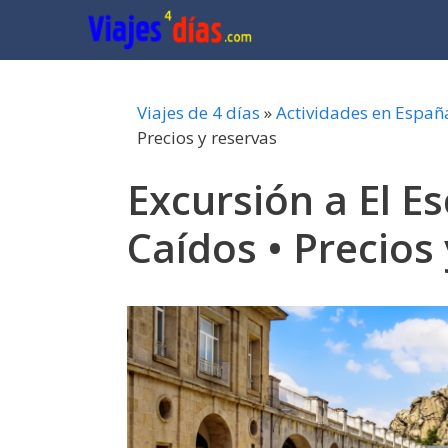
Saltar
al
contenido
Viajes de 4 días
»
Actividades en Españ
Precios y reservas
Excursión a El Es
Caídos • Precios