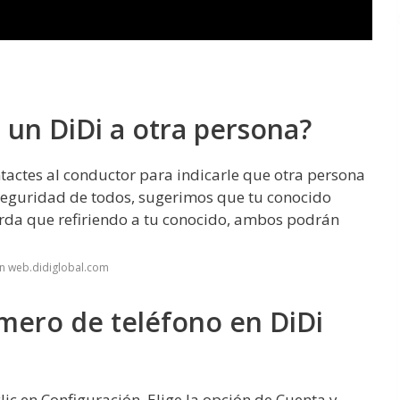
n DiDi a otra persona?
ontactes al conductor para indicarle que otra persona
a seguridad de todos, sugerimos que tu conocido
erda que refiriendo a tu conocido, ambos podrán
n web.didiglobal.com
ero de teléfono en DiDi
lic en Configuración. Elige la opción de Cuenta y