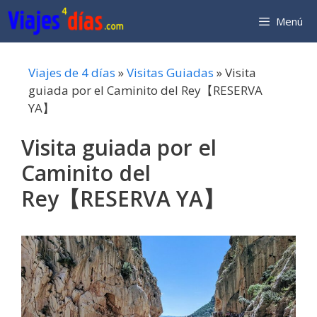
Saltar
Menú
al
contenido
Viajes de 4 días
»
Visitas Guiadas
»
Visita
guiada por el Caminito del Rey【RESERVA
YA】
Visita guiada por el
Caminito del
Rey【RESERVA YA】